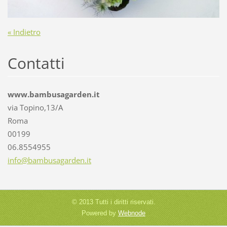
« Indietro
Contatti
www.bambusagarden.it
via Topino,13/A
Roma
00199
06.8554955
info@bam
busagard
en.it
© 2013 Tutti i diritti riservati.
Powered by
Webnode