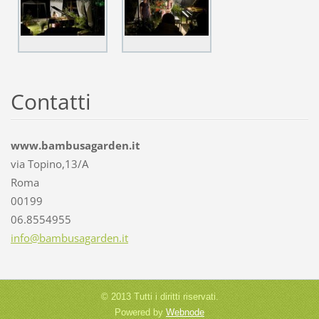
Contatti
www.bambusagarden.it
via Topino,13/A
Roma
00199
06.8554955
info@bam
busagard
en.it
© 2013 Tutti i diritti riservati.
Powered by
Webnode