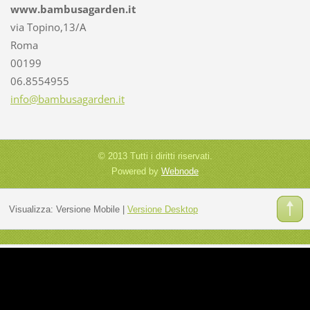
www.bambusagarden.it
via Topino,13/A
Roma
00199
06.8554955
info@bam
busagard
en.it
© 2013 Tutti i diritti riservati.
Powered by
Webnode
Visualizza:
Versione Mobile
|
Versione Desktop