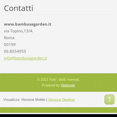
Contatti
www.bambusagarden.it
via Topino,13/A
Roma
00199
06.8554955
info@bam
busagard
en.it
© 2013 Tutti i diritti riservati.
Powered by
Webnode
Visualizza:
Versione Mobile
|
Versione Desktop