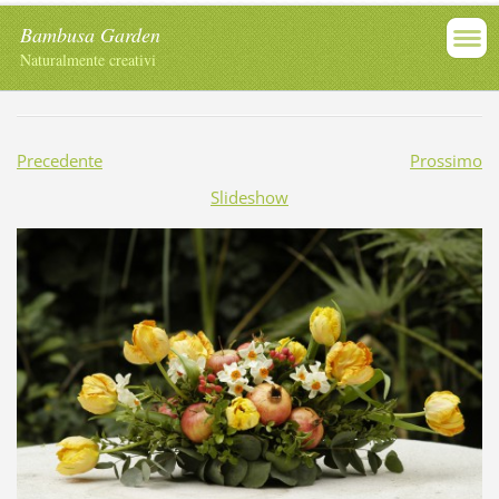
Bambusa Garden
Naturalmente creativi
Precedente
Prossimo
Slideshow