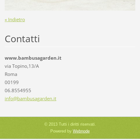
« Indietro
Contatti
www.bambusagarden.it
via Topino,13/A
Roma
00199
06.8554955
info@bam
busagard
en.it
© 2013 Tutti i diritti riservati.
Powered by
Webnode