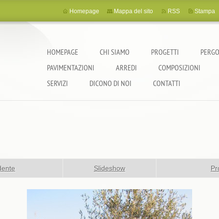
Homepage
Mappa del sito
RSS
Stampa
HOMEPAGE
CHI SIAMO
PROGETTI
PERGO
PAVIMENTAZIONI
ARREDI
COMPOSIZIONI
SERVIZI
DICONO DI NOI
CONTATTI
dente
Slideshow
Pr