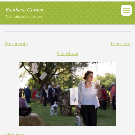
Bambusa Garden
Naturalmente creativi
Precedente
Prossimo
Slideshow
« Indietro