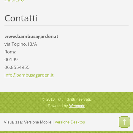
Contatti
www.bambusagarden.it
via Topino,13/A
Roma
00199
06.8554955
info@bam
busagard
en.it
© 2013 Tutti i diritti riservati.
Powered by
Webnode
Visualizza:
Versione Mobile
|
Versione Desktop