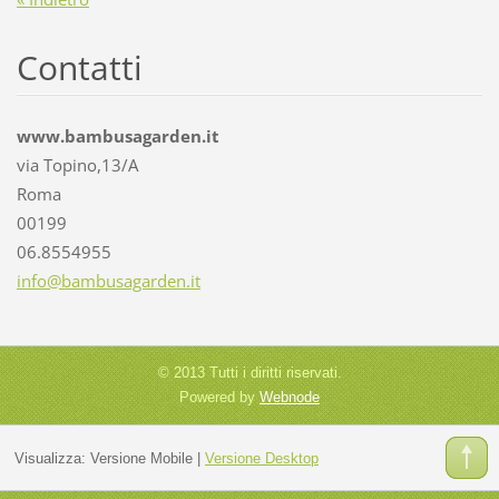
Contatti
www.bambusagarden.it
via Topino,13/A
Roma
00199
06.8554955
info@bam
busagard
en.it
© 2013 Tutti i diritti riservati.
Powered by
Webnode
Visualizza:
Versione Mobile
|
Versione Desktop