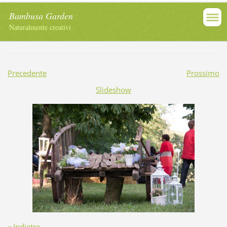
Bambusa Garden
Naturalmente creativi
Precedente
Prossimo
Slideshow
« Indietro