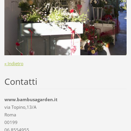
« Indietro
Contatti
www.bambusagarden.it
via Topino,13/A
Roma
00199
06.8554955