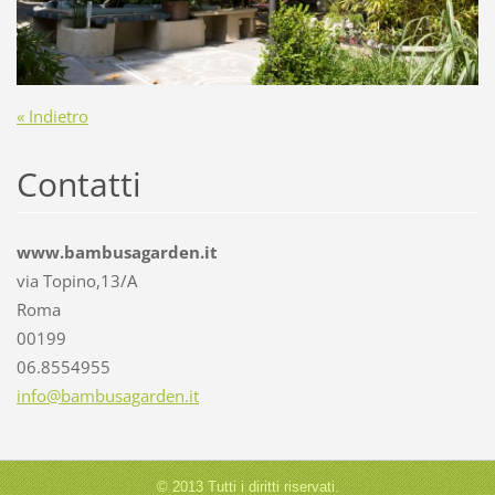
« Indietro
Contatti
www.bambusagarden.it
via Topino,13/A
Roma
00199
06.8554955
info@bam
busagard
en.it
© 2013 Tutti i diritti riservati.