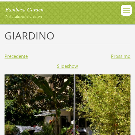
Bambusa Garden
Naturalmente creativi
GIARDINO
Precedente
Prossimo
Slideshow