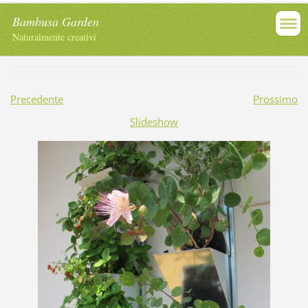
Bambusa Garden
Naturalmente creativi
Precedente
Prossimo
Slideshow