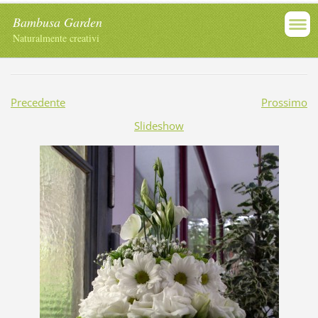
Bambusa Garden
Naturalmente creativi
Precedente
Prossimo
Slideshow