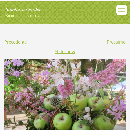
Bambusa Garden
Naturalmente creativi
Precedente
Prossimo
Slideshow