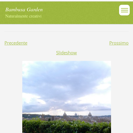
Bambusa Garden
Naturalmente creativi
Precedente
Prossimo
Slideshow