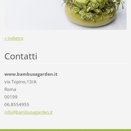
« Indietro
Contatti
www.bambusagarden.it
via Topino,13/A
Roma
00199
06.8554955
info@bam
busagard
en.it