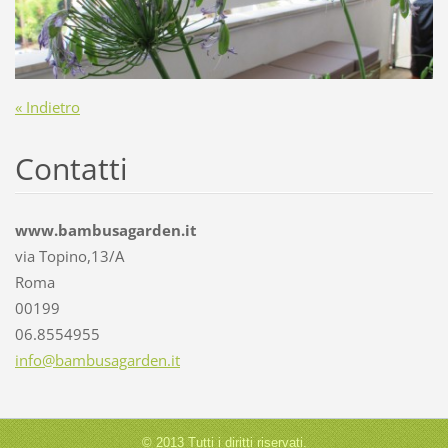
« Indietro
Contatti
www.bambusagarden.it
via Topino,13/A
Roma
00199
06.8554955
info@bam
busagard
en.it
© 2013 Tutti i diritti riservati.