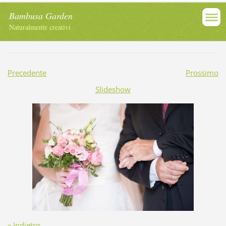
Bambusa Garden
Naturalmente creativi
Precedente
Prossimo
Slideshow
« Indietro