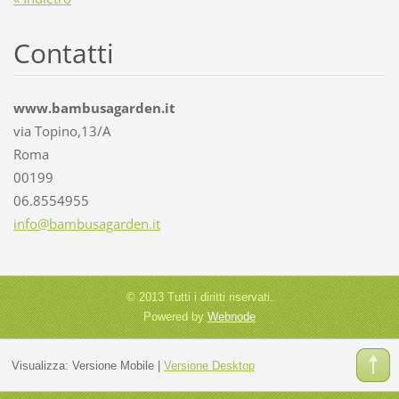
Contatti
www.bambusagarden.it
via Topino,13/A
Roma
00199
06.8554955
info@bam
busagard
en.it
© 2013 Tutti i diritti riservati.
Powered by
Webnode
Visualizza:
Versione Mobile
|
Versione Desktop