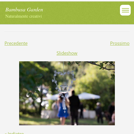
Bambusa Garden
Naturalmente creativi
Precedente
Prossimo
Slideshow
« Indietro