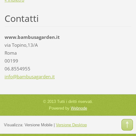
Contatti
www.bambusagarden.it
via Topino,13/A
Roma
00199
06.8554955
info@bam
busagard
en.it
© 2013 Tutti i diritti riservati.
Powered by
Webnode
Visualizza:
Versione Mobile
|
Versione Desktop