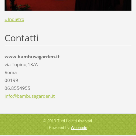
« Indietro
Contatti
www.bambusagarden.it
via Topino,13/A
Roma
00199
06.8554955
info@bam
busagard
en.it
© 2013 Tutti i diritti riservati.
Powered by
Webnode