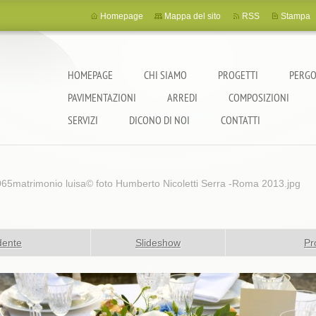
Homepage
Mappa del sito
RSS
Stampa
HOMEPAGE
CHI SIAMO
PROGETTI
PERGO
PAVIMENTAZIONI
ARREDI
COMPOSIZIONI
SERVIZI
DICONO DI NOI
CONTATTI
065matrimonio luisa© foto Humberto Nicoletti Serra -Roma 2013.jpg
dente
Slideshow
Pr